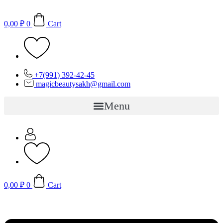
Перейти
к
0,00
₽
0
Cart
содержимому
+7(991) 392-42-45
magicbeautysakh@gmail.com
Menu
0,00
₽
0
Cart