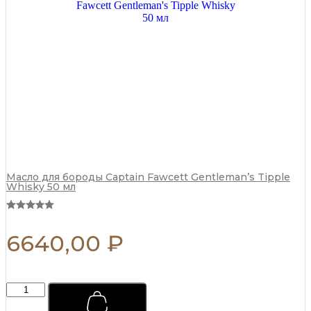
250
мл
quantity
Масло для бороды Captain Fawcett Gentleman’s Tipple
Whisky 50 мл
6640,00
₽
Тоник
для