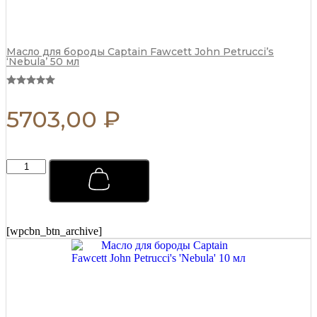
Масло для бороды Captain Fawcett John Petrucci’s
‘Nebula’ 50 мл
5703,00
₽
Тоник
для
ухода
за
волосами
Captain
[wpcbn_btn_archive]
Fawcett
250
мл
quantity