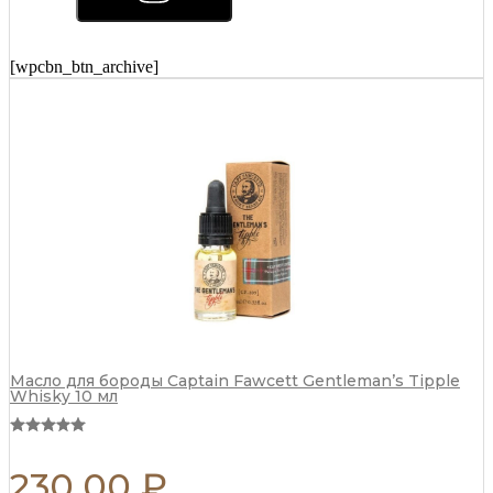
ухода
за
волосами
Captain
[wpcbn_btn_archive]
Fawcett
250
мл
quantity
Масло для бороды Captain Fawcett Gentleman’s Tipple
Whisky 10 мл
230,00
₽