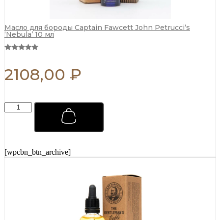
Масло для бороды Captain Fawcett John Petrucci’s
‘Nebula’ 10 мл
2108,00
₽
Тоник
для
ухода
за
волосами
Captain
[wpcbn_btn_archive]
Fawcett
250
мл
quantity