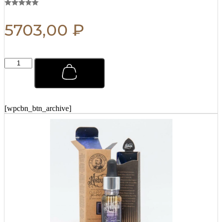
5703,00
₽
Тоник
для
ухода
за
волосами
Captain
[wpcbn_btn_archive]
Fawcett
250
мл
quantity