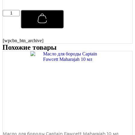
Тоник
для
ухода
за
волосами
Captain
[wpcbn_btn_archive]
Fawcett
Похожие товары
250
мл
quantity
Масло для бороды Captain Fawcett Maharajah 10 мл