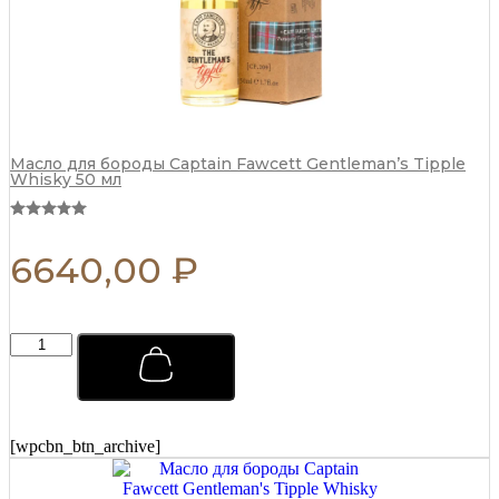
Масло для бороды Captain Fawcett Gentleman’s Tipple
Whisky 50 мл
6640,00
₽
Тоник
для
ухода
за
волосами
Captain
[wpcbn_btn_archive]
Fawcett
250