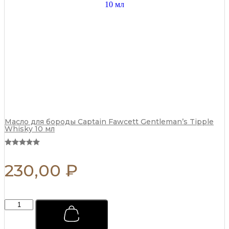
мл
quantity
Масло для бороды Captain Fawcett Gentleman’s Tipple
Whisky 10 мл
230,00
₽
Тоник
для
ухода