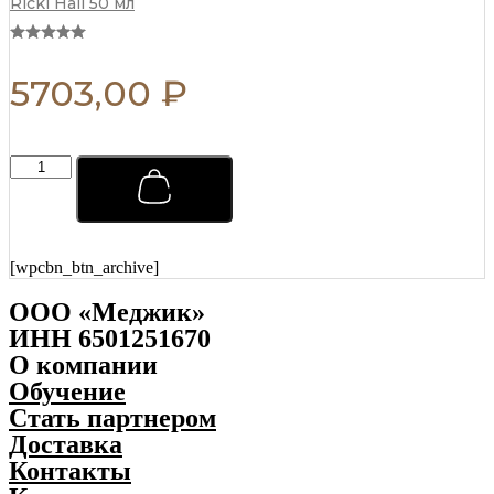
Ricki Hall 50 мл
5703,00
₽
Тоник
для
ухода
за
волосами
Captain
[wpcbn_btn_archive]
Fawcett
250
ООО «Меджик»
мл
ИНН 6501251670
quantity
О компании
Обучение
Стать партнером
Доставка
Контакты