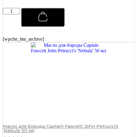
Тоник
для
ухода
за
волосами
Captain
[wpcbn_btn_archive]
Fawcett
250
мл
quantity
Масло для бороды Captain Fawcett John Petrucci’s
‘Nebula’ 50 мл