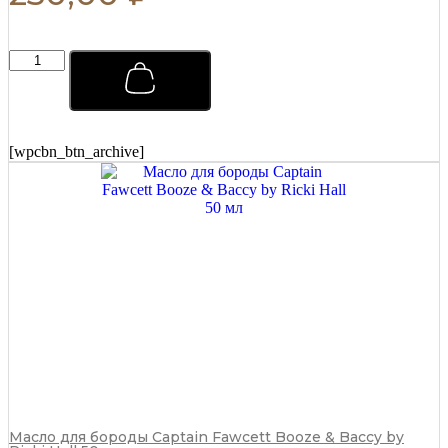
Тоник
для
ухода
за
волосами
Captain
[wpcbn_btn_archive]
Fawcett
250
мл
quantity
Масло для бороды Captain Fawcett Booze & Baccy by