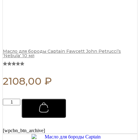
Масло для бороды Captain Fawcett John Petrucci’s
‘Nebula’ 10 мл
2108,00
₽
Тоник
для
ухода
за
волосами
Captain
[wpcbn_btn_archive]
Fawcett