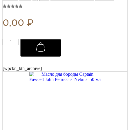
0,00
₽
Тоник
для
ухода
за
волосами
Captain
[wpcbn_btn_archive]
Fawcett
250
мл
quantity