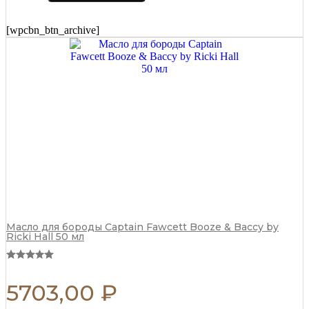
за
волосами
Captain
[wpcbn_btn_archive]
Fawcett
250
мл
quantity
Масло для бороды Captain Fawcett Booze & Baccy by
Ricki Hall 50 мл
5703,00
₽