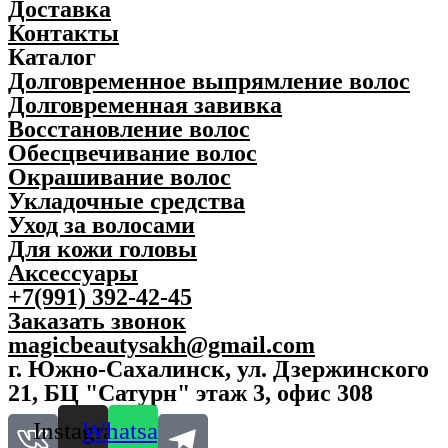
Доставка
у
u
с
a
Контакты
о
n
Каталог
в
t
Долговременное выпрямление волос
M
i
o
t
Долговременная завивка
r
y
Восстановление волос
g
Обесцвечивание волос
a
n
Окрашивание волос
s
Укладочные средства
T
Уход за волосами
w
i
Для кожи головы
s
Аксессуары
t
+7(991) 392-42-45
a
n
Заказать звонок
d
magicbeautysakh@gmail.com
T
г. Южно-Сахалинск, ул. Дзержинского
w
i
21, БЦ "Сатурн" этаж 3, офис 308
d
d
Instagram
Whatsapp
l