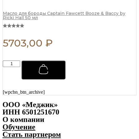
o
t
r
y
g
Масло для бороды Captain Fawcett Booze & Baccy by
Ricki Hall 50 мл
a
n
s
T
5703,00
₽
w
i
s
t
В
a
о
n
с
d
к
T
д
w
л
i
[wpcbn_btn_archive]
я
d
у
d
ООО «Меджик»
к
l
ИНН 6501251670
л
e
О компании
а
5
д
0
Обучение
к
г
Стать партнером
и
q