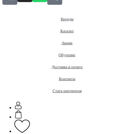
e
5
0
г
Бренды
q
u
Каталог
a
n
Акции
t
i
Обучение
t
y
Доставка и оплата
Контакты
Стать партнером