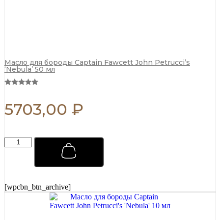
a
с
n
о
t
в
i
M
t
o
y
r
g
Масло для бороды Captain Fawcett John Petrucci’s
‘Nebula’ 50 мл
a
n
s
T
5703,00
₽
w
i
s
t
В
a
о
n
с
d
к
T
д
w
л
i
[wpcbn_btn_archive]
я
d
у
d
к
l