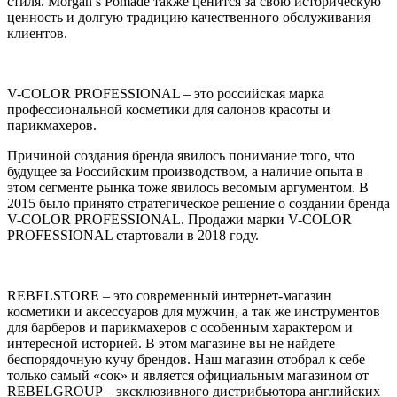
стиля. Morgan’s Pomade также ценится за свою историческую
ценность и долгую традицию качественного обслуживания
клиентов.
V-COLOR PROFESSIONAL – это российская марка
профессиональной косметики для салонов красоты и
парикмахеров.
Причиной создания бренда явилось понимание того, что
будущее за Российским производством, а наличие опыта в
этом сегменте рынка тоже явилось весомым аргументом. В
2015 было принято стратегическое решение о создании бренда
V-COLOR PROFESSIONAL. Продажи марки V-COLOR
PROFESSIONAL стартовали в 2018 году.
REBELSTORE – это современный интернет-магазин
косметики и аксессуаров для мужчин, а так же инструментов
для барберов и парикмахеров с особенным характером и
интересной историей. В этом магазине вы не найдете
беспорядочную кучу брендов. Наш магазин отобрал к себе
только самый «сок» и является официальным магазином от
REBELGROUP – эксклюзивного дистрибьютора английских