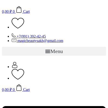
Перейти
к
0,00
₽
0
Cart
содержимому
+7(991) 392-42-45
magicbeautysakh@gmail.com
Menu
0,00
₽
0
Cart