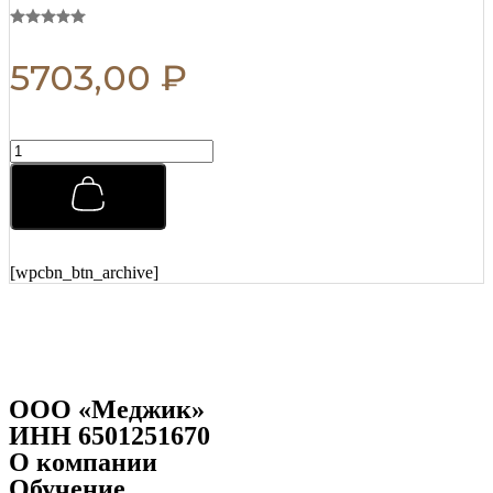
5703,00
₽
Бальзам
после
бритья
Captain
Fawcett
(CF.789)
125
[wpcbn_btn_archive]
мл
quantity
ООО «Меджик»
ИНН 6501251670
О компании
Обучение