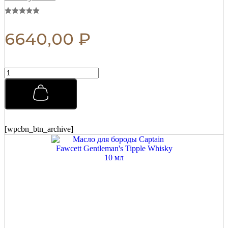
6640,00
₽
Бальзам
после
бритья
Captain
Fawcett
(CF.789)
125
[wpcbn_btn_archive]
мл
quantity