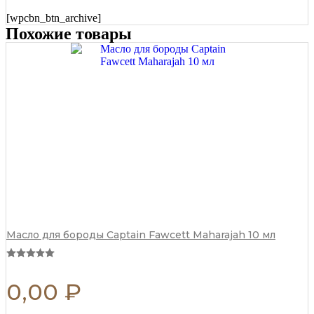
(CF.789)
125
[wpcbn_btn_archive]
мл
Похожие товары
quantity
Масло для бороды Captain Fawcett Maharajah 10 мл
0,00
₽