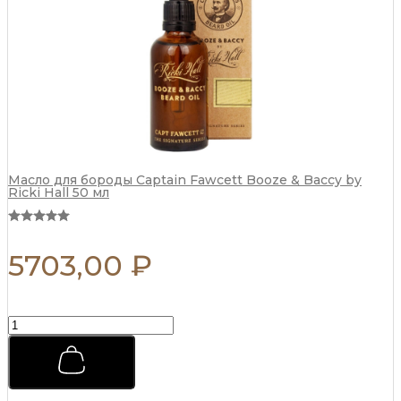
Масло для бороды Captain Fawcett Booze & Baccy by
Ricki Hall 50 мл
5703,00
₽
Бальзам
после
бритья
Captain
Fawcett