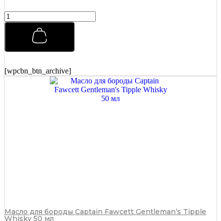
Бальзам
после
бритья
Captain
Fawcett
(CF.789)
125
[wpcbn_btn_archive]
мл
quantity
Масло для бороды Captain Fawcett Gentleman’s Tipple
Whisky 50 мл