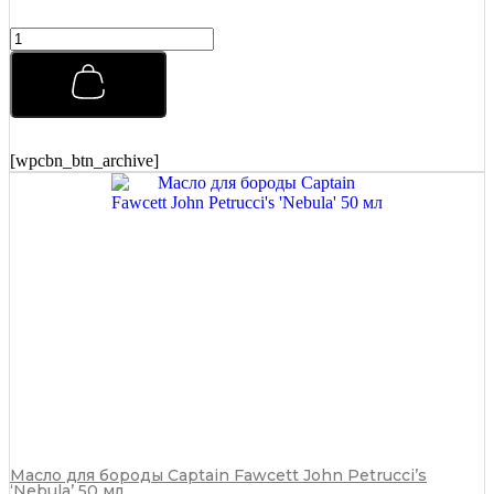
Бальзам
после
бритья
Captain
Fawcett
(CF.789)
125
[wpcbn_btn_archive]
мл
quantity
Масло для бороды Captain Fawcett John Petrucci’s
‘Nebula’ 50 мл