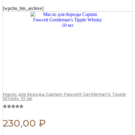
(CF.789)
125
[wpcbn_btn_archive]
мл
quantity
Масло для бороды Captain Fawcett Gentleman’s Tipple
Whisky 10 мл
230,00
₽