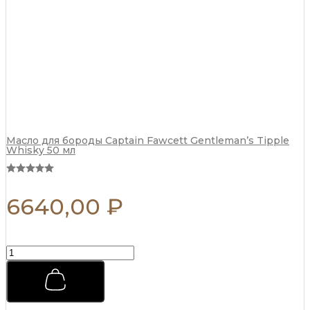
Масло для бороды Captain Fawcett Gentleman’s Tipple
Whisky 50 мл
6640,00
₽
Бальзам
после
бритья
Captain
Fawcett