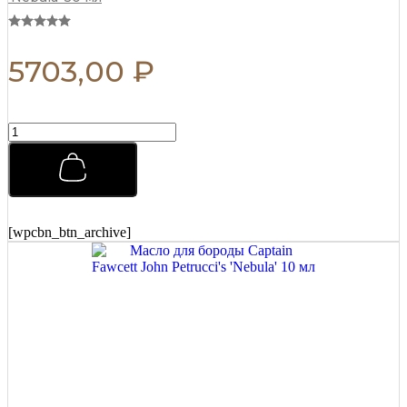
5703,00
₽
Бальзам
после
бритья
Captain
Fawcett
(CF.789)
125
[wpcbn_btn_archive]
мл
quantity