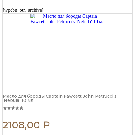
(CF.789)
125
[wpcbn_btn_archive]
мл
quantity
Масло для бороды Captain Fawcett John Petrucci’s
‘Nebula’ 10 мл
2108,00
₽