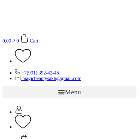
Перейти
к
содержимому
0,00
₽
0
Cart
+7(991) 392-42-45
magicbeautysakh@gmail.com
Menu