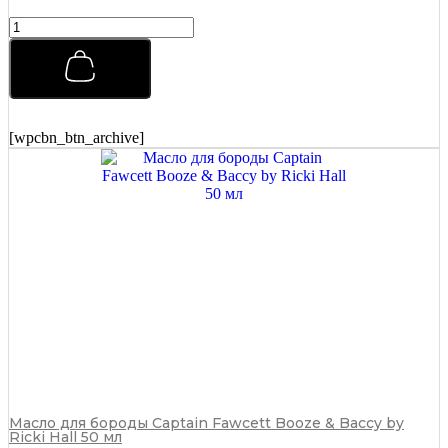
Бальзам
после
бритья
Captain
Fawcett
(CF.789)
125
[wpcbn_btn_archive]
мл
quantity
Масло для бороды Captain Fawcett Booze & Baccy by
Ricki Hall 50 мл