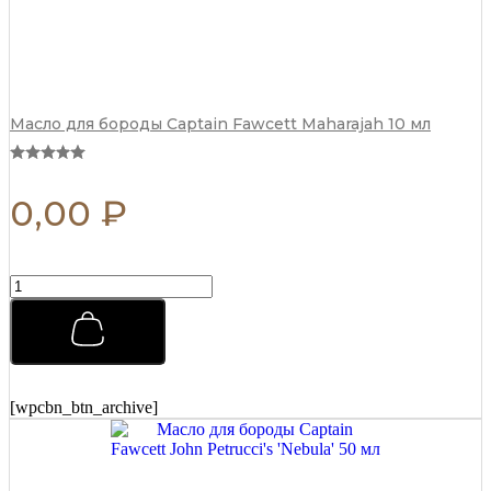
Масло для бороды Captain Fawcett Maharajah 10 мл
0,00
₽
Бальзам
после
бритья
Captain
Fawcett
(CF.789)
125
[wpcbn_btn_archive]
мл
quantity