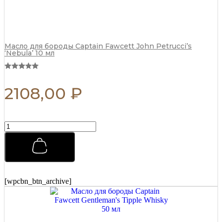
Масло для бороды Captain Fawcett John Petrucci’s
‘Nebula’ 10 мл
2108,00
₽
Бальзам
после
бритья
Captain
Fawcett
(CF.789)
125
[wpcbn_btn_archive]
мл
quantity