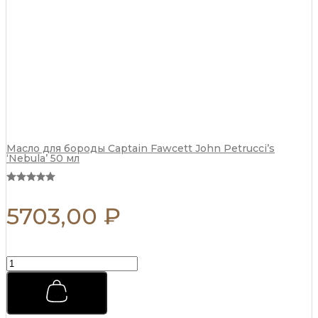
Масло для бороды Captain Fawcett John Petrucci’s
‘Nebula’ 50 мл
5703,00
₽
Бальзам
после
бритья
Captain
Fawcett