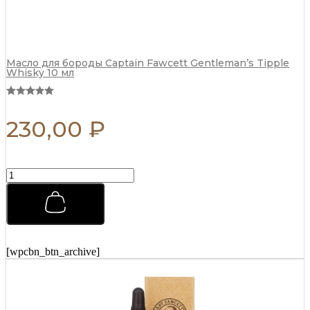
Масло для бороды Captain Fawcett Gentleman’s Tipple
Whisky 10 мл
230,00
₽
Бальзам
после
бритья
Captain
Fawcett
(CF.789)
125
[wpcbn_btn_archive]
мл
quantity