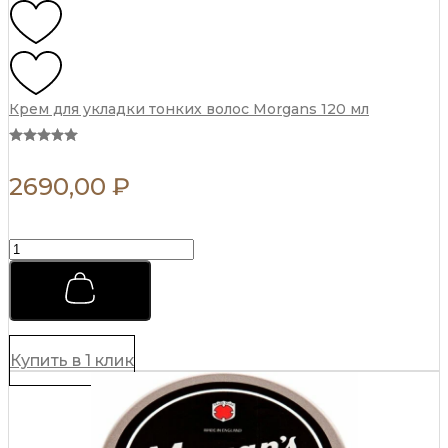
Крем для укладки тонких волос Morgans 120 мл
2690,00
₽
Крем
для
укладки
тонких
волос
Morgans
120
Купить в 1 клик
мл
quantity