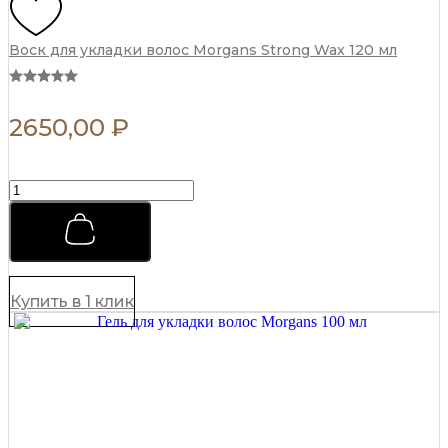
Воск для укладки волос Morgans Strong Wax 120 мл
2650,00
₽
Воск
для
укладки
волос
Morgans
Strong
Wax
Купить в 1 клик
120
мл
quantity