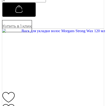
для
укладки
волос
Morgans
75
мл
Купить в 1 клик
quantity