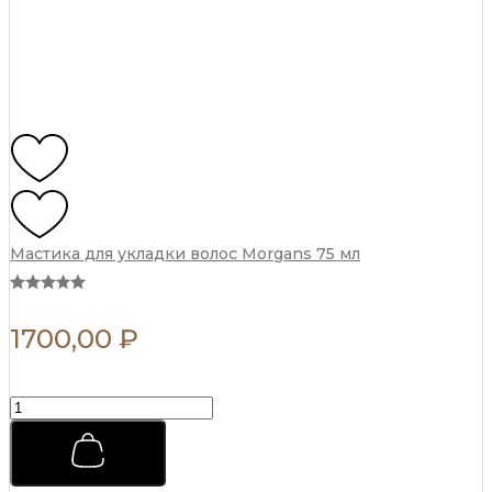
Мастика для укладки волос Morgans 75 мл
1700,00
₽
Мастика
для
укладки
волос
Morgans