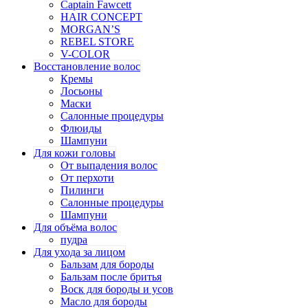
Captain Fawcett
HAIR CONCEPT
MORGAN’S
REBEL STORE
V-COLOR
Восстановление волос
Кремы
Лосьоны
Маски
Салонные процедуры
Флюиды
Шампуни
Для кожи головы
От выпадения волос
От перхоти
Пилинги
Салонные процедуры
Шампуни
Для объёма волос
пудра
Для ухода за лицом
Бальзам для бороды
Бальзам после бритья
Воск для бороды и усов
Масло для бороды