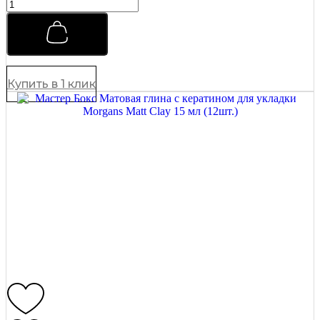
Легкий
финишный
крем
для
укладки
волос
Morgans
Купить в 1 клик
75
мл
quantity