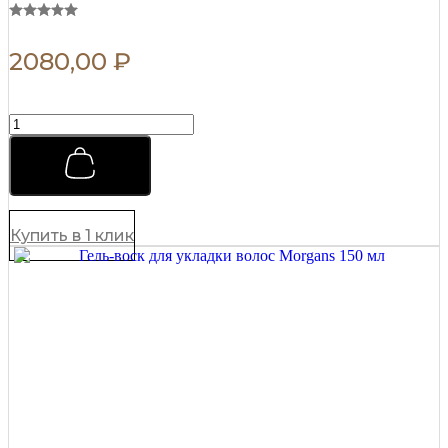
2080,00
₽
Гель
для
укладки
волос
Morgans
Rock
Hard
Купить в 1 клик
Gel
120
мл
quantity