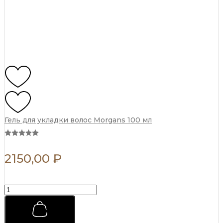
Гель для укладки волос Morgans 100 мл
2150,00
₽
Гель
для
укладки
волос