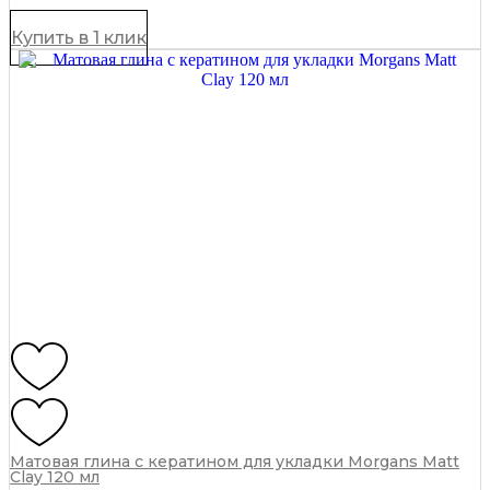
75
мл
Купить в 1 клик
quantity
Матовая глина с кератином для укладки Morgans Matt
Clay 120 мл