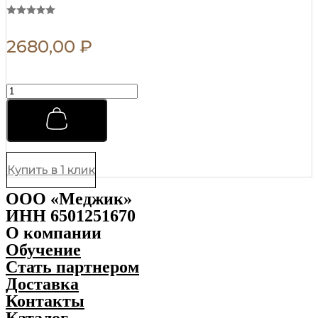
2680,00
₽
Матовая
глина
с
кератином
для
укладки
Morgans
Купить в 1 клик
Matt
Clay
ООО «Меджик»
120
ИНН 6501251670
мл
quantity
О компании
Обучение
Стать партнером
Доставка
Контакты
Каталог