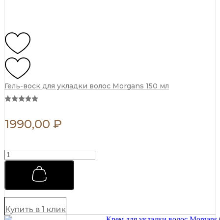
Гель-воск для укладки волос Morgans 150 мл
1990,00
₽
Гель-
воск
для
укладки
волос
Morgans
150
Купить в 1 клик
мл