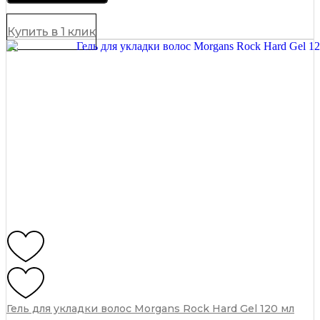
Morgans
100
мл
Купить в 1 клик
quantity
Гель для укладки волос Morgans Rock Hard Gel 120 мл