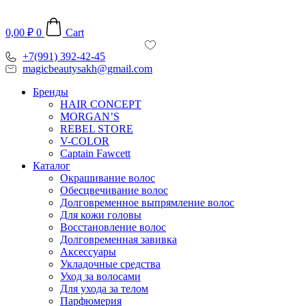
Перейти
к
0,00
₽
0
Cart
содержимому
+7(991) 392-42-45
magicbeautysakh@gmail.com
Бренды
HAIR CONCEPT
MORGAN’S
REBEL STORE
V-COLOR
Captain Fawcett
Каталог
Окрашивание волос
Обесцвечивание волос
Долговременное выпрямление волос
Для кожи головы
Восстановление волос
Долговременная завивка
Аксессуары
Укладочные средства
Уход за волосами
Для ухода за телом
Парфюмерия