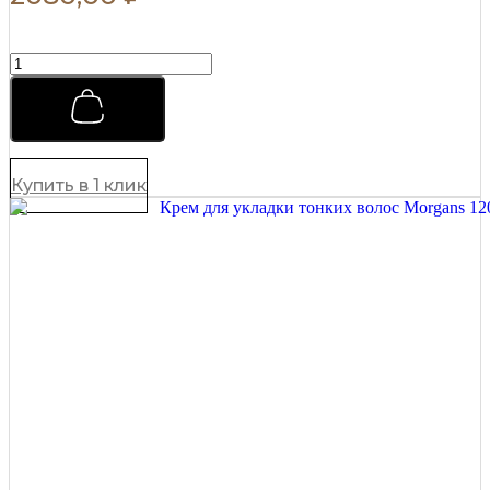
Крем
для
укладки
волос
Morgans
Old
School
Купить в 1 клик
100
мл
quantity