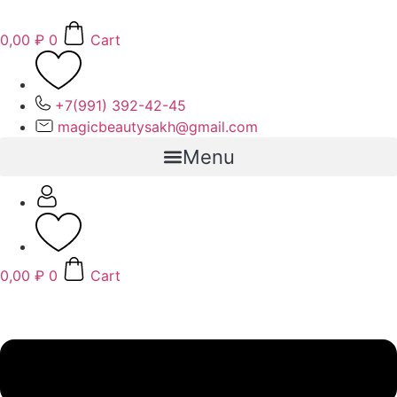
Перейти
к
0,00
₽
0
Cart
содержимому
+7(991) 392-42-45
magicbeautysakh@gmail.com
Menu
0,00
₽
0
Cart