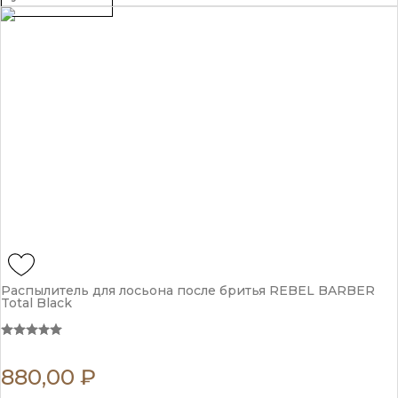
2х4
шт
quantity
Распылитель для лосьона после бритья REBEL BARBER
Total Black
880,00
₽