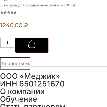
Шампунь для окрашенных волос – 300ml
1240,00
₽
Шампунь
для
окрашенных
волос
-
300ml
quantity
Купить в 1 клик
ООО «Меджик»
ИНН 6501251670
О компании
Обучение
Стать партнером