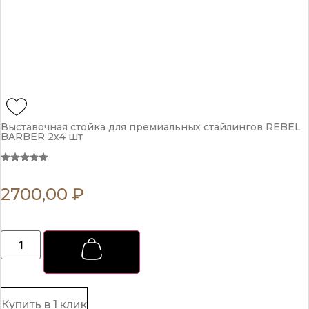
Выставочная стойка для премиальных стайлингов REBEL
BARBER 2х4 шт
2700,00
₽
Выставочная
стойка
для
премиальных
стайлингов
REBEL
BARBER
Купить в 1 клик