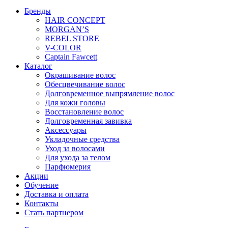
t
Бренды
e
HAIR CONCEPT
L
MORGAN’S
a
REBEL STORE
r
V-COLOR
g
Captain Fawcett
e
Каталог
q
Окрашивание волос
u
Обесцвечивание волос
a
Долговременное выпрямление волос
n
Для кожи головы
t
Восстановление волос
i
Долговременная завивка
t
Аксессуары
y
Укладочные средства
Уход за волосами
Для ухода за телом
Парфюмерия
Акции
Обучение
Доставка и оплата
Контакты
Стать партнером