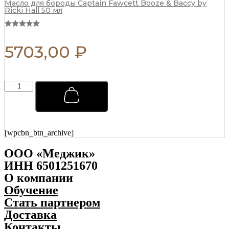
R
n
Масло для бороды Captain Fawcett Booze & Baccy by
Ricki Hall 50 мл
E
t
B
i
E
t
L
y
5703,00
₽
B
A
R
B
К
E
о
R
в
B
р
l
и
a
к
c
[wpcbn_btn_archive]
д
k
л
&
ООО «Меджик»
я
W
ИНН 6501251670
и
h
О компании
н
i
с
t
Обучение
т
e
Стать партнером
р
L
Доставка
у
a
м
r
Контакты