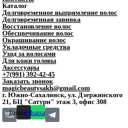
е
g
Каталог
н
e
Долговременное выпрямление волос
т
q
о
u
Долговременная завивка
в
a
Восстановление волос
R
n
Обесцвечивание волос
E
t
B
i
Окрашивание волос
E
t
Укладочные средства
L
y
Уход за волосами
B
A
Для кожи головы
R
Аксессуары
B
+7(991) 392-42-45
E
R
Заказать звонок
B
magicbeautysakh@gmail.com
l
г. Южно-Сахалинск, ул. Дзержинского
a
c
21, БЦ "Сатурн" этаж 3, офис 308
k
&
Instagram
Whatsapp
W
h
i