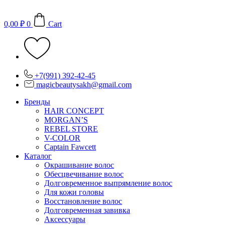
Перейти
к
0,00
₽
0
Cart
содержимому
+7(991) 392-42-45
magicbeautysakh@gmail.com
Бренды
HAIR CONCEPT
MORGAN’S
REBEL STORE
V-COLOR
Captain Fawcett
Каталог
Окрашивание волос
Обесцвечивание волос
Долговременное выпрямление волос
Для кожи головы
Восстановление волос
Долговременная завивка
Аксессуары