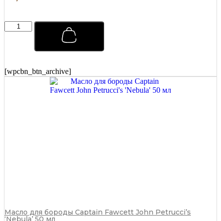
К
о
в
р
и
к
[wpcbn_btn_archive]
д
л
я
и
н
с
т
р
у
м
е
н
т
о
в
R
Масло для бороды Captain Fawcett John Petrucci’s
‘Nebula’ 50 мл
E