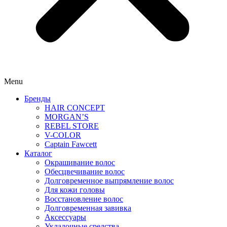
Menu
Бренды
HAIR CONCEPT
MORGAN’S
REBEL STORE
V-COLOR
Captain Fawcett
Каталог
Окрашивание волос
Обесцвечивание волос
Долговременное выпрямление волос
Для кожи головы
Восстановление волос
Долговременная завивка
Аксессуары
Укладочные средства