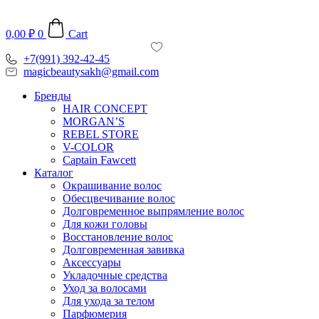
Перейти
к
0,00
₽
0
Cart
содержимому
+7(991) 392-42-45
magicbeautysakh@gmail.com
Бренды
HAIR CONCEPT
MORGAN’S
REBEL STORE
V-COLOR
Captain Fawcett
Каталог
Окрашивание волос
Обесцвечивание волос
Долговременное выпрямление волос
Для кожи головы
Восстановление волос
Долговременная завивка
Аксессуары
Укладочные средства
Уход за волосами
Для ухода за телом
Парфюмерия