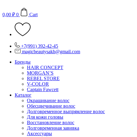
Перейти
к
0,00
₽
0
Cart
содержимому
+7(991) 392-42-45
magicbeautysakh@gmail.com
Бренды
HAIR CONCEPT
MORGAN’S
REBEL STORE
V-COLOR
Captain Fawcett
Каталог
Окрашивание волос
Обесцвечивание волос
Долговременное выпрямление волос
Для кожи головы
Восстановление волос
Долговременная завивка
Аксессуары