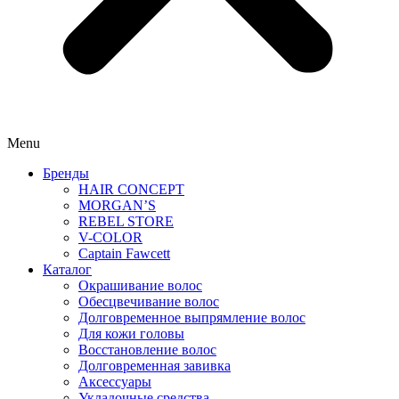
Menu
Бренды
HAIR CONCEPT
MORGAN’S
REBEL STORE
V-COLOR
Captain Fawcett
Каталог
Окрашивание волос
Обесцвечивание волос
Долговременное выпрямление волос
Для кожи головы
Восстановление волос
Долговременная завивка
Аксессуары
Укладочные средства