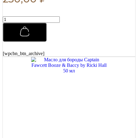
Матовая
паста
для
укладки
Morgans
Matt
Paste
[wpcbn_btn_archive]
Бразильский
апельсин
75
мл
quantity