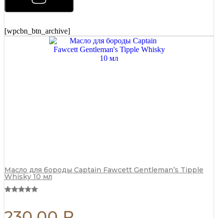
укладки
Morgans
Matt
Paste
[wpcbn_btn_archive]
Бразильский
апельсин
75
мл
quantity
Масло для бороды Captain Fawcett Gentleman’s Tipple
Whisky 10 мл
230,00
₽