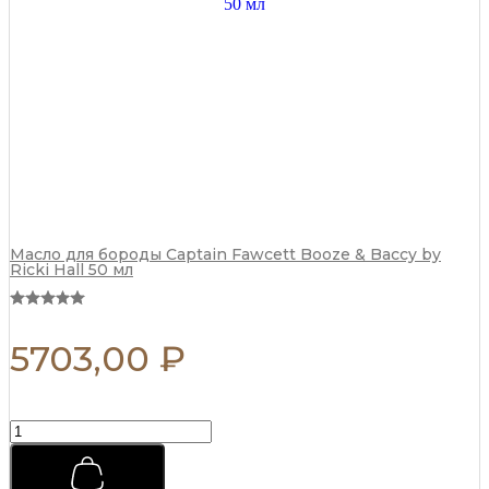
мл
quantity
Масло для бороды Captain Fawcett Booze & Baccy by
Ricki Hall 50 мл
5703,00
₽
Матовая
паста
для
укладки