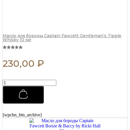
Масло для бороды Captain Fawcett Gentleman’s Tipple
Whisky 10 мл
230,00
₽
Матовая
паста
для
укладки
Morgans
Matt
Paste
[wpcbn_btn_archive]
Бразильский
апельсин
75