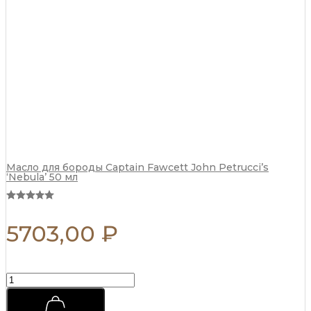
75
мл
quantity
Масло для бороды Captain Fawcett John Petrucci’s
‘Nebula’ 50 мл
5703,00
₽
Матовая
паста
для