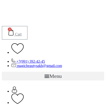
Перейти
к
содержимому
0
Cart
+7(991) 392-42-45
magicbeautysakh@gmail.com
Menu