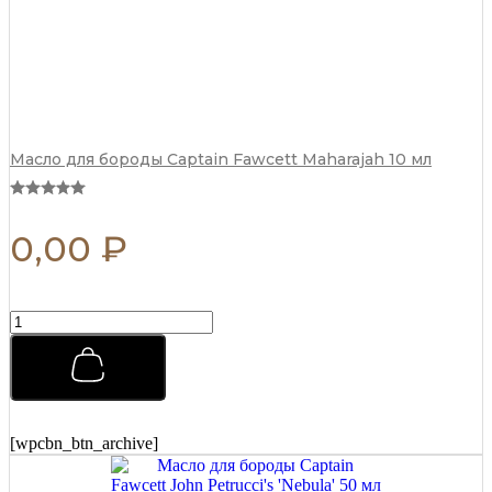
Масло для бороды Captain Fawcett Maharajah 10 мл
0,00
₽
Матовая
паста
для
укладки
Morgans
Matt
Paste
[wpcbn_btn_archive]
Бразильский
апельсин