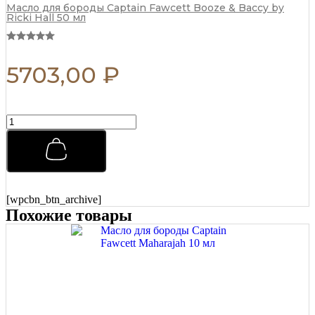
Масло для бороды Captain Fawcett Booze & Baccy by
Ricki Hall 50 мл
5703,00
₽
Матовая
паста
для
укладки
Morgans
Matt
Paste
[wpcbn_btn_archive]
Бразильский
Похожие товары
апельсин
75
мл
quantity