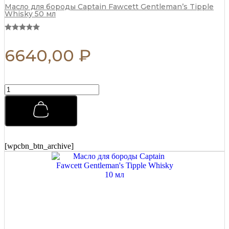
Масло для бороды Captain Fawcett Gentleman’s Tipple
Whisky 50 мл
6640,00
₽
Матовая
паста
для
укладки
Morgans
Matt
Paste
[wpcbn_btn_archive]
Бразильский
апельсин
75
мл
quantity