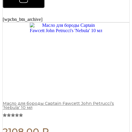
укладки
Morgans
Matt
Paste
[wpcbn_btn_archive]
Бразильский
апельсин
75
мл
quantity
Масло для бороды Captain Fawcett John Petrucci’s
‘Nebula’ 10 мл
2108,00
₽