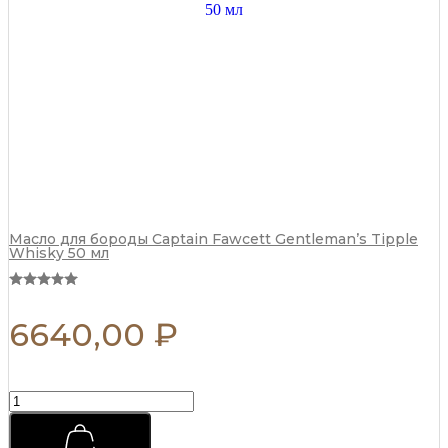
75
мл
quantity
Масло для бороды Captain Fawcett Gentleman’s Tipple
Whisky 50 мл
6640,00
₽
Матовая
паста
для