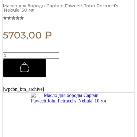
Масло для бороды Captain Fawcett John Petrucci’s
‘Nebula’ 50 мл
5703,00
₽
Матовая
паста
для
укладки
Morgans
Matt
Paste
[wpcbn_btn_archive]
Бразильский
апельсин
75
мл
quantity