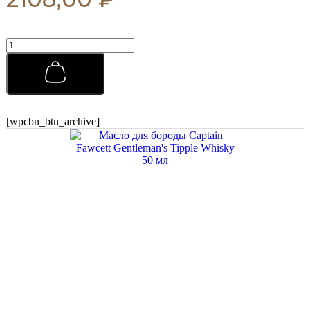
Матовая
паста
для
укладки
Morgans
Matt
Paste
[wpcbn_btn_archive]
Бразильский
апельсин
75
мл
quantity