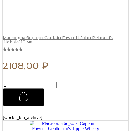
Масло для бороды Captain Fawcett John Petrucci’s
‘Nebula’ 10 мл
2108,00
₽
Матовая
паста
для
укладки
Morgans
Matt
Paste
[wpcbn_btn_archive]
Бразильский
апельсин