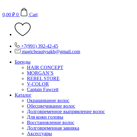
Перейти
к
0,00
₽
0
Cart
содержимому
+7(991) 392-42-45
magicbeautysakh@gmail.com
Бренды
HAIR CONCEPT
MORGAN’S
REBEL STORE
V-COLOR
Captain Fawcett
Каталог
Окрашивание волос
Обесцвечивание волос
Долговременное выпрямление волос
Для кожи головы
Восстановление волос
Долговременная завивка
Аксессуары