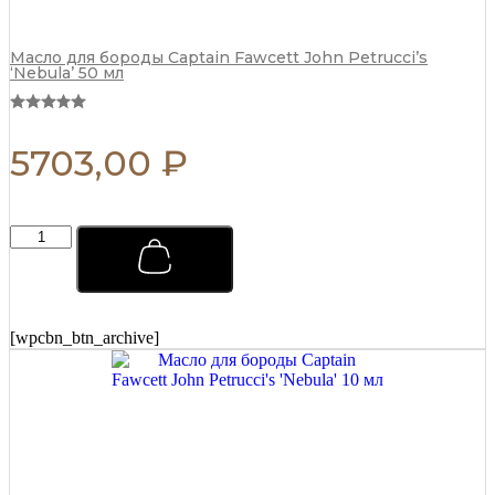
Масло для бороды Captain Fawcett John Petrucci’s
‘Nebula’ 50 мл
5703,00
₽
Мыло
для
бритья
Captain
Fawcett
Scapicchio
[wpcbn_btn_archive]
Shaving
Soap
(сменный
блок)
110
г
quantity