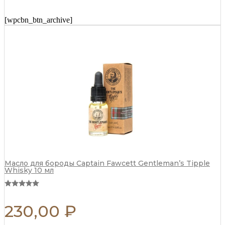
Fawcett
Scapicchio
[wpcbn_btn_archive]
Shaving
Soap
(сменный
блок)
110
г
quantity
Масло для бороды Captain Fawcett Gentleman’s Tipple
Whisky 10 мл
230,00
₽