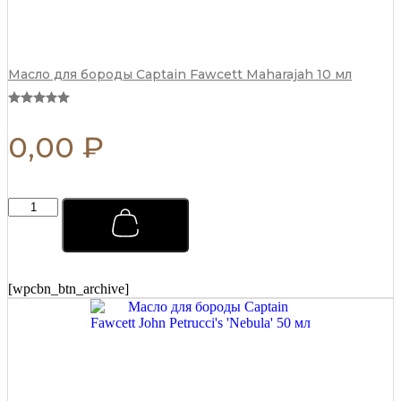
Масло для бороды Captain Fawcett Maharajah 10 мл
0,00
₽
Мыло
для
бритья
Captain
Fawcett
Scapicchio
[wpcbn_btn_archive]
Shaving
Soap
(сменный
блок)
110
г
quantity