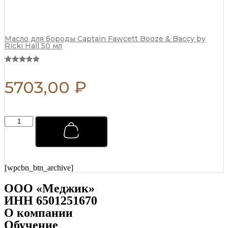
Масло для бороды Captain Fawcett Booze & Baccy by
Ricki Hall 50 мл
5703,00
₽
Мыло
для
бритья
Captain
Fawcett
Scapicchio
[wpcbn_btn_archive]
Shaving
Soap
ООО «Меджик»
(сменный
ИНН 6501251670
блок)
О компании
110
г
Обучение