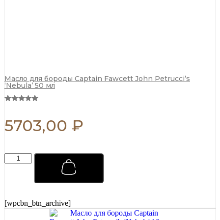
Масло для бороды Captain Fawcett John Petrucci’s
‘Nebula’ 50 мл
5703,00
₽
Мыло
для
бритья
Captain
Fawcett
Scapicchio
[wpcbn_btn_archive]
Shaving
Soap