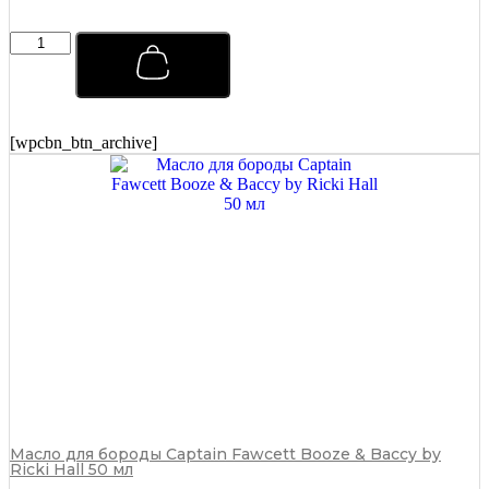
Мыло
для
бритья
Captain
Fawcett
Scapicchio
[wpcbn_btn_archive]
Shaving
Soap
(сменный
блок)
110
г
quantity
Масло для бороды Captain Fawcett Booze & Baccy by
Ricki Hall 50 мл