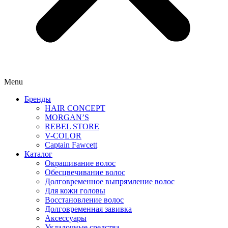
Menu
Бренды
HAIR CONCEPT
MORGAN’S
REBEL STORE
V-COLOR
Captain Fawcett
Каталог
Окрашивание волос
Обесцвечивание волос
Долговременное выпрямление волос
Для кожи головы
Восстановление волос
Долговременная завивка
Аксессуары
Укладочные средства