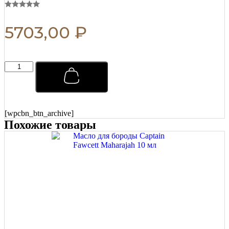
5703,00
₽
Мыло
для
бритья
Captain
Fawcett
Scapicchio
[wpcbn_btn_archive]
Shaving
Похожие товары
Soap
(сменный
блок)
110
г
quantity