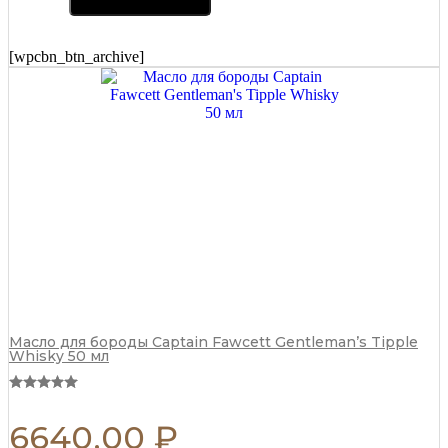
Captain
Fawcett
Scapicchio
[wpcbn_btn_archive]
Shaving
Soap
(сменный
блок)
110
г
quantity
Масло для бороды Captain Fawcett Gentleman’s Tipple
Whisky 50 мл
6640,00
₽