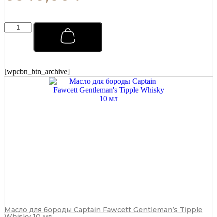
Мыло
для
бритья
Captain
Fawcett
Scapicchio
[wpcbn_btn_archive]
Shaving
Soap
(сменный
блок)
110
г
quantity
Масло для бороды Captain Fawcett Gentleman’s Tipple
Whisky 10 мл