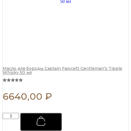
блок)
110
г
quantity
Масло для бороды Captain Fawcett Gentleman’s Tipple
Whisky 50 мл
6640,00
₽
Мыло
для
бритья
Captain