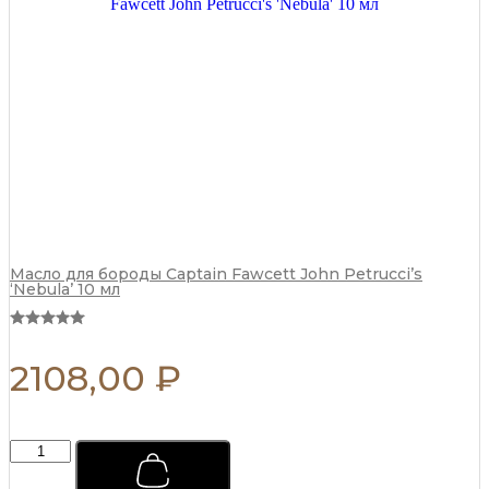
(сменный
блок)
110
г
quantity
Масло для бороды Captain Fawcett John Petrucci’s
‘Nebula’ 10 мл
2108,00
₽
Мыло
для
бритья