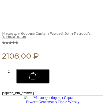
Масло для бороды Captain Fawcett John Petrucci’s
‘Nebula’ 10 мл
2108,00
₽
Мыло
для
бритья
Captain
Fawcett
Scapicchio
[wpcbn_btn_archive]
Shaving
Soap
(сменный