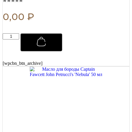
0,00
₽
Мыло
для
бритья
Captain
Fawcett
Scapicchio
[wpcbn_btn_archive]
Shaving
Soap
(сменный
блок)
110
г
quantity