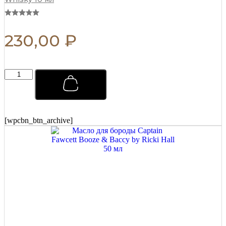
230,00
₽
Мыло
для
бритья
Captain
Fawcett
Scapicchio
[wpcbn_btn_archive]
Shaving
Soap
(сменный
блок)
110
г
quantity