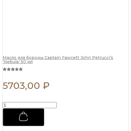
г
quantity
Масло для бороды Captain Fawcett John Petrucci’s
‘Nebula’ 50 мл
5703,00
₽
Помада
для
укладки
Morgans
Pomade
Классическая