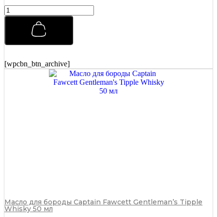
Помада
для
укладки
Morgans
Pomade
Классическая
с
[wpcbn_btn_archive]
Маслом
Миндаля
и
Ши
100
г
quantity
Масло для бороды Captain Fawcett Gentleman’s Tipple
Whisky 50 мл