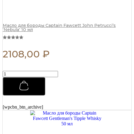
Масло для бороды Captain Fawcett John Petrucci’s
‘Nebula’ 10 мл
2108,00
₽
Помада
для
укладки
Morgans
Pomade
Классическая
с
[wpcbn_btn_archive]
Маслом
Миндаля
и
Ши
100