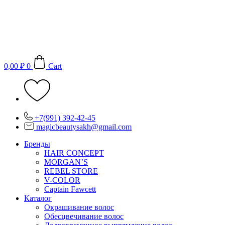
Перейти
к
содержимому
0,00
₽
0
Cart
+7(991) 392-42-45
magicbeautysakh@gmail.com
Бренды
HAIR CONCEPT
MORGAN’S
REBEL STORE
V-COLOR
Captain Fawcett
Каталог
Окрашивание волос
Обесцвечивание волос