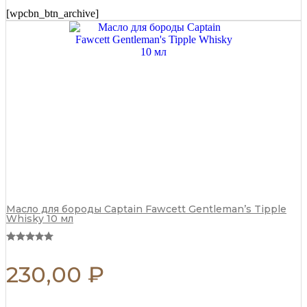
с
[wpcbn_btn_archive]
Маслом
Миндаля
и
Ши
100
г
quantity
Масло для бороды Captain Fawcett Gentleman’s Tipple
Whisky 10 мл
230,00
₽