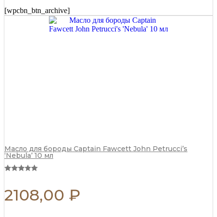
с
[wpcbn_btn_archive]
Маслом
Миндаля
и
Ши
100
г
quantity
Масло для бороды Captain Fawcett John Petrucci’s
‘Nebula’ 10 мл
2108,00
₽