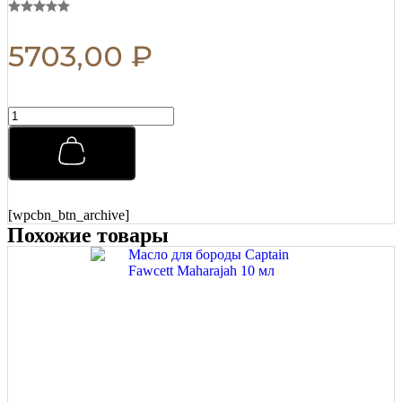
5703,00
₽
Помада
для
укладки
Morgans
Pomade
Классическая
с
[wpcbn_btn_archive]
Маслом
Похожие товары
Миндаля
и
Ши
100
г
quantity