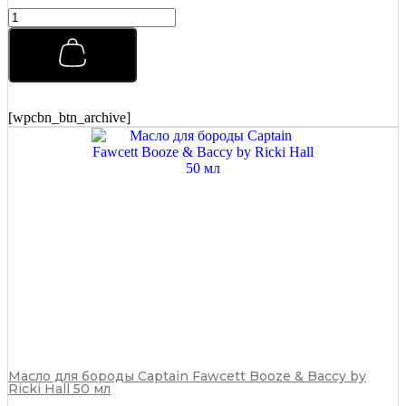
Помада
для
укладки
Morgans
Pomade
Классическая
с
[wpcbn_btn_archive]
Маслом
Миндаля
и
Ши
100
г
quantity
Масло для бороды Captain Fawcett Booze & Baccy by
Ricki Hall 50 мл