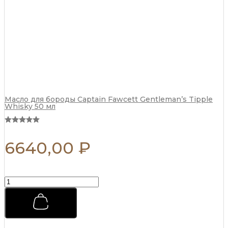
г
quantity
Масло для бороды Captain Fawcett Gentleman’s Tipple
Whisky 50 мл
6640,00
₽
Помада
для
укладки
Morgans
Pomade
Классическая