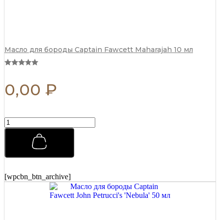
Масло для бороды Captain Fawcett Maharajah 10 мл
0,00
₽
Помада
для
укладки
Morgans
Pomade
Классическая
с
[wpcbn_btn_archive]
Маслом
Миндаля
и
Ши
100