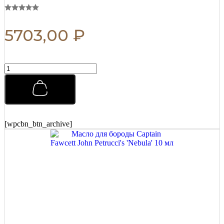
5703,00
₽
Помада
для
укладки
Morgans
Pomade
Классическая
с
[wpcbn_btn_archive]
Маслом
Миндаля
и
Ши
100
г
quantity