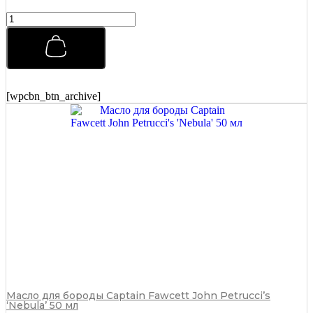
Помада
для
укладки
Morgans
Pomade
Классическая
с
[wpcbn_btn_archive]
Маслом
Миндаля
и
Ши
100
г
quantity
Масло для бороды Captain Fawcett John Petrucci’s
‘Nebula’ 50 мл