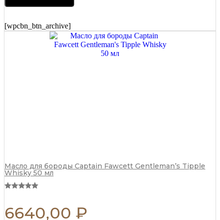
BARBER
Total
Black
[wpcbn_btn_archive]
R341
quantity
Масло для бороды Captain Fawcett Gentleman’s Tipple
Whisky 50 мл
6640,00
₽