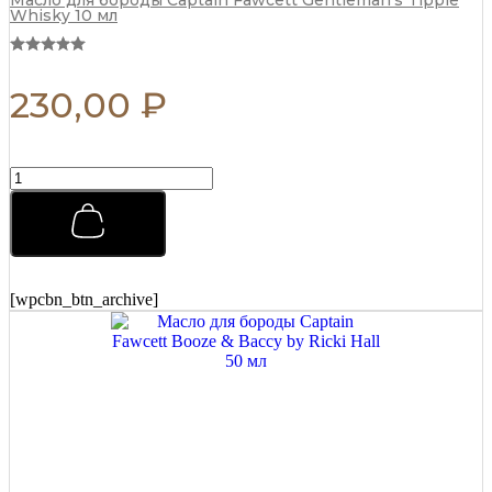
Whisky 10 мл
230,00
₽
Премиальная
мужская
расческа
REBEL
BARBER
Total
Black
[wpcbn_btn_archive]
R341
quantity