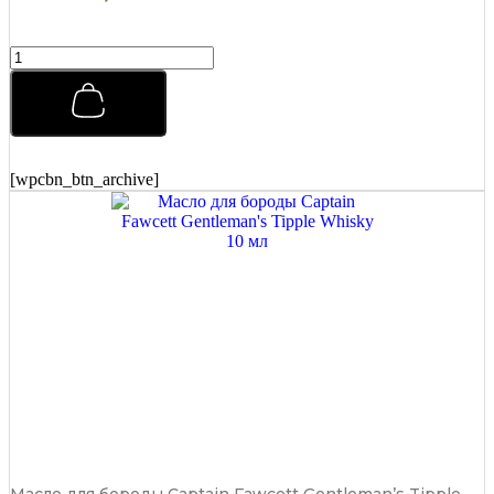
Премиальная
мужская
расческа
REBEL
BARBER
Total
Black
[wpcbn_btn_archive]
R341
quantity
Масло для бороды Captain Fawcett Gentleman’s Tipple