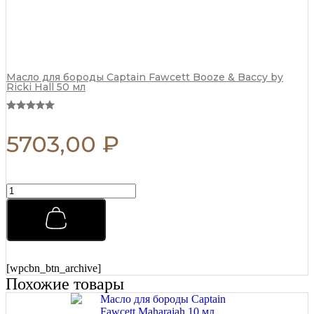
Масло для бороды Captain Fawcett Booze & Baccy by
Ricki Hall 50 мл
5703,00
₽
Премиальная
мужская
расческа
REBEL
BARBER
Total
Black
[wpcbn_btn_archive]
R341
Похожие товары
quantity