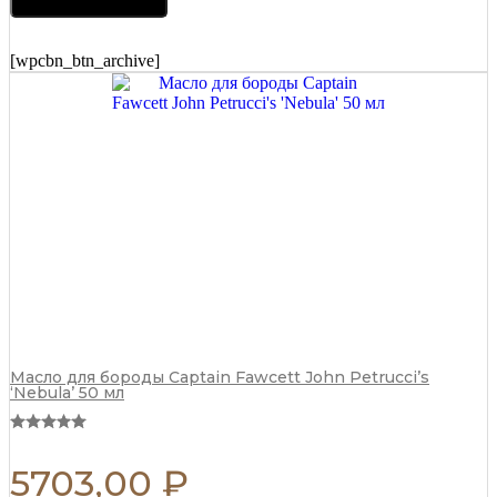
BARBER
Total
Black
[wpcbn_btn_archive]
R341
quantity
Масло для бороды Captain Fawcett John Petrucci’s
‘Nebula’ 50 мл
5703,00
₽