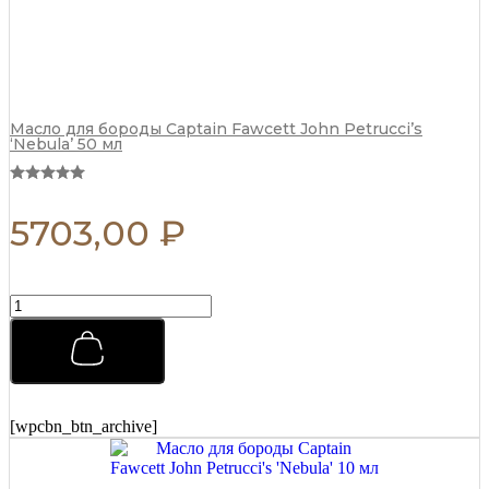
Масло для бороды Captain Fawcett John Petrucci’s
‘Nebula’ 50 мл
5703,00
₽
Премиальная
мужская
расческа
REBEL
BARBER
Total
Black
[wpcbn_btn_archive]
R341
quantity