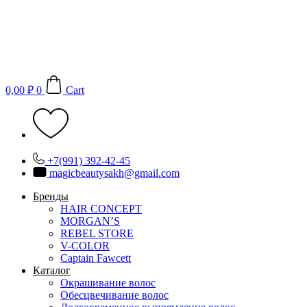
Перейти
к
содержимому
0,00
₽
0
Cart
+7(991) 392-42-45
magicbeautysakh@gmail.com
Бренды
HAIR CONCEPT
MORGAN’S
REBEL STORE
V-COLOR
Captain Fawcett
Каталог
Окрашивание волос
Обесцвечивание волос