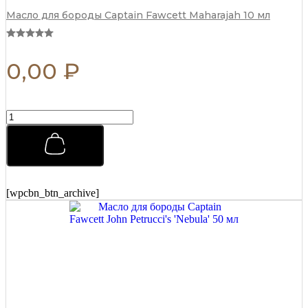
Масло для бороды Captain Fawcett Maharajah 10 мл
0,00
₽
Премиальная
мужская
расческа
REBEL
BARBER
Total
Black
[wpcbn_btn_archive]
R341
quantity