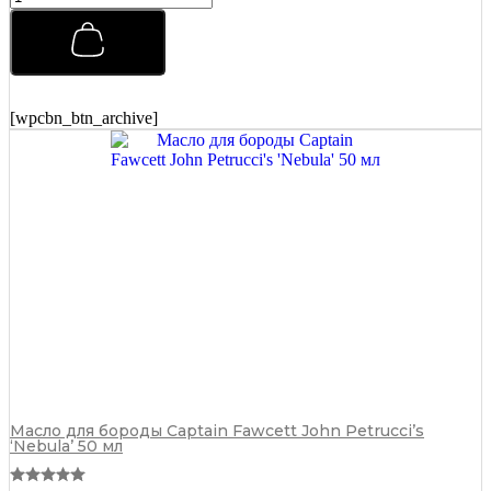
р
е
м
и
а
л
[wpcbn_btn_archive]
ь
н
ы
й
ц
е
м
е
н
т
д
л
я
у
к
л
Масло для бороды Captain Fawcett John Petrucci’s
‘Nebula’ 50 мл
а
д
к