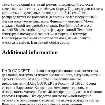
Текстурирующий матовый цемент, придающий волосам
качественную текстуру и чёткую форму. Подходит для тонких,
волнистых и кучерявых волос длиной 5-10 см. Легко
распределяется по волосам и делает их более послушными.
Лёгкая подвижная фиксация. Финиш — матовый. Может
служить базой для любой укладки. Комбинируйте его с
пастой Shaper, чтобы придать форму, с глиной Texturizer —
текстуру, с помадой Headliner — и форму, и текстуру.
Головокружительный аромат бергамота, лайма, пачули,
мускуса и амбры. Выгодный объём 250 мл.
Additional information
HAIR CONCEPT – испанская профессиональная косметика
для волос, которую отличает экологичность, натуральность и
эффективность. Мы единственные официальные
представители HAIR CONCEPT в России. В 1982 г. бренд
создан в Барселоне. Концепция компании: здоровье и
безопасность мастера. Более 40 лет бренд популярен в салонах
красоты Европы. Все средства для волос – воплощение
бережного отношения к волосам и высокой эффективности.
Результат заметен уже после первого применения.