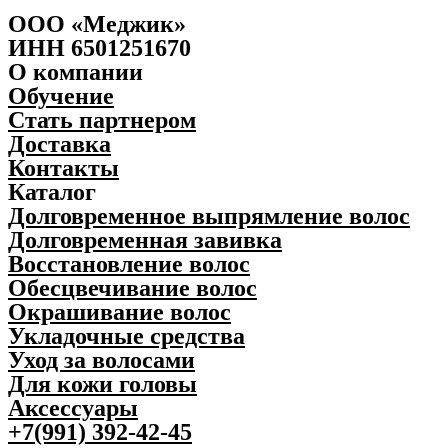
R
н
ООО «Меджик»
B
ы
ИНН 6501251670
E
й
О компании
R
ц
S
е
Обучение
t
м
Стать партнером
y
е
Доставка
l
н
e
т
Контакты
r
д
Каталог
2
л
Долговременное выпрямление волос
5
я
0
у
Долговременная завивка
м
к
Восстановление волос
л
л
Обесцвечивание волос
q
а
u
д
Окрашивание волос
a
к
Укладочные средства
n
и
Уход за волосами
t
в
i
о
Для кожи головы
t
л
Аксессуары
y
о
+7(991) 392-42-45
с
R