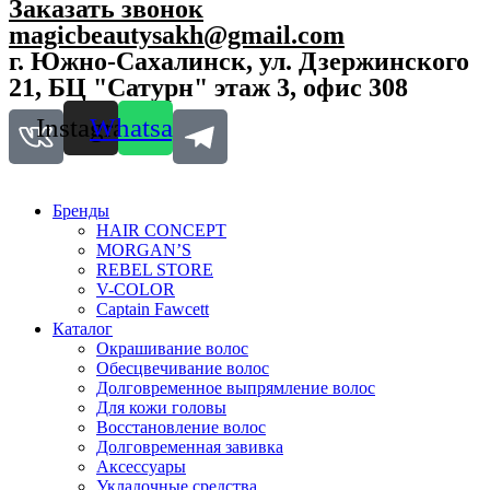
Заказать звонок
E
magicbeautysakh@gmail.com
B
г. Южно-Сахалинск, ул. Дзержинского
E
L
21, БЦ "Сатурн" этаж 3, офис 308
B
A
Instagram
Whatsapp
R
B
E
R
Бренды
S
HAIR CONCEPT
t
MORGAN’S
y
REBEL STORE
l
V-COLOR
e
Captain Fawcett
r
Каталог
2
Окрашивание волос
5
Обесцвечивание волос
0
Долговременное выпрямление волос
м
Для кожи головы
л
Восстановление волос
q
Долговременная завивка
u
Аксессуары
a
Укладочные средства