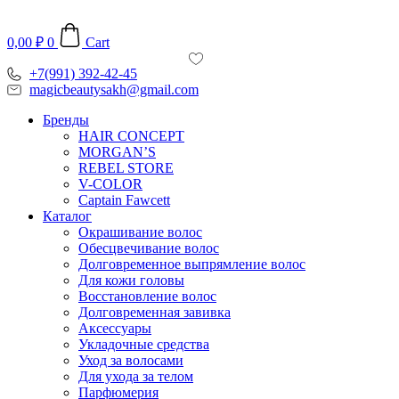
Перейти
к
0,00
₽
0
Cart
содержимому
+7(991) 392-42-45
magicbeautysakh@gmail.com
Бренды
HAIR CONCEPT
MORGAN’S
REBEL STORE
V-COLOR
Captain Fawcett
Каталог
Окрашивание волос
Обесцвечивание волос
Долговременное выпрямление волос
Для кожи головы
Восстановление волос
Долговременная завивка
Аксессуары
Укладочные средства
Уход за волосами
Для ухода за телом
Парфюмерия