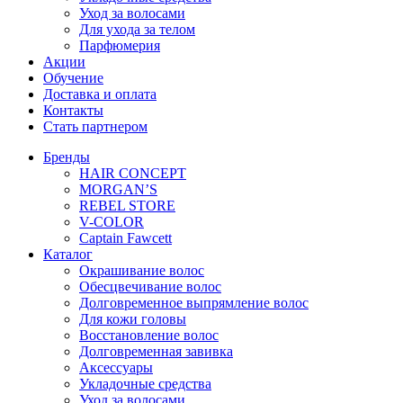
n
Уход за волосами
t
Для ухода за телом
i
Парфюмерия
t
Акции
y
Обучение
Доставка и оплата
Контакты
Стать партнером
Бренды
HAIR CONCEPT
MORGAN’S
REBEL STORE
V-COLOR
Captain Fawcett
Каталог
Окрашивание волос
Обесцвечивание волос
Долговременное выпрямление волос
Для кожи головы
Восстановление волос
Долговременная завивка
Аксессуары
Укладочные средства
Уход за волосами