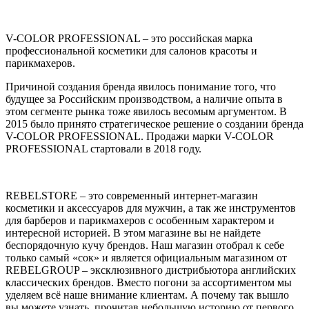
V-COLOR PROFESSIONAL – это российская марка
профессиональной косметики для салонов красоты и
парикмахеров.
Причиной создания бренда явилось понимание того, что
будущее за Российским производством, а наличие опыта в
этом сегменте рынка тоже явилось весомым аргументом. В
2015 было принято стратегическое решение о создании бренда
V-COLOR PROFESSIONAL. Продажи марки V-COLOR
PROFESSIONAL стартовали в 2018 году.
REBELSTORE – это современный интернет-магазин
косметики и аксессуаров для мужчин, а так же инструментов
для барберов и парикмахеров с особенным характером и
интересной историей. В этом магазине вы не найдете
беспорядочную кучу брендов. Наш магазин отобрал к себе
только самый «сок» и является официальным магазином от
REBELGROUP – эксклюзивного дистрибьютора английских
классических брендов. Вместо погони за ассортиментом мы
уделяем всё наше внимание клиентам. А почему так вышло
вы можете узнать, прочитав небольшую историю от первого