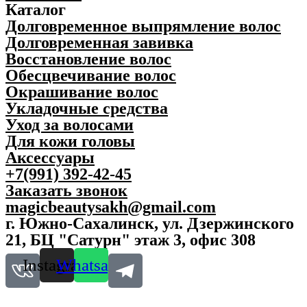
Каталог
m
о
Долговременное выпрямление волос
o
с
n
л
Долговременная завивка
1
е
Восстановление волос
9
б
Обесцвечивание волос
5
р
7
и
Окрашивание волос
2
т
Укладочные средства
0
ь
Уход за волосами
0
я
м
R
Для кожи головы
л
E
Аксессуары
q
B
+7(991) 392-42-45
u
E
a
L
Заказать звонок
n
B
magicbeautysakh@gmail.com
t
A
г. Южно-Сахалинск, ул. Дзержинского
i
R
t
B
21, БЦ "Сатурн" этаж 3, офис 308
y
E
R
Instagram
Whatsapp
V
e
t