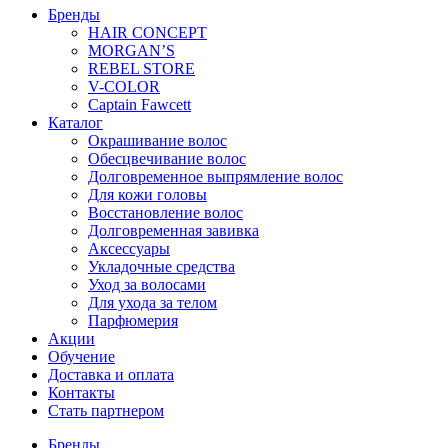
i
Бренды
v
HAIR CONCEPT
e
MORGAN’S
r
REBEL STORE
&
V-COLOR
L
Captain Fawcett
e
Каталог
m
Окрашивание волос
o
Обесцвечивание волос
n
Долговременное выпрямление волос
1
Для кожи головы
9
Восстановление волос
5
Долговременная завивка
7
Аксессуары
2
Укладочные средства
0
Уход за волосами
0
Для ухода за телом
м
Парфюмерия
л
Акции
q
Обучение
u
Доставка и оплата
a
Контакты
n
Стать партнером
t
i
Бренды