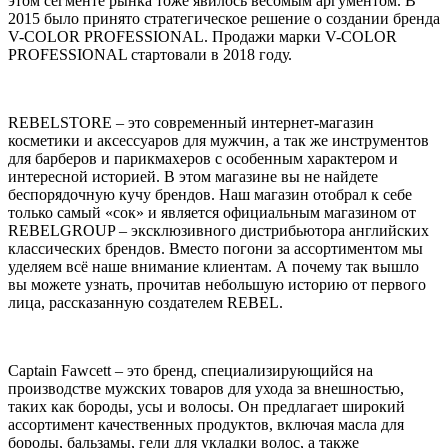
этом сегменте рынка тоже явилось весомым аргументом. В
2015 было принято стратегическое решение о создании бренда
V-COLOR PROFESSIONAL. Продажи марки V-COLOR
PROFESSIONAL стартовали в 2018 году.
REBELSTORE – это современный интернет-магазин
косметики и аксессуаров для мужчин, а так же инструментов
для барберов и парикмахеров с особенным характером и
интересной историей. В этом магазине вы не найдете
беспорядочную кучу брендов. Наш магазин отобрал к себе
только самый «сок» и является официальным магазином от
REBELGROUP – эксклюзивного дистрибьютора английских
классических брендов. Вместо погони за ассортиментом мы
уделяем всё наше внимание клиентам. А почему так вышло
вы можете узнать, прочитав небольшую историю от первого
лица, рассказанную создателем REBEL.
Captain Fawcett – это бренд, специализирующийся на
производстве мужских товаров для ухода за внешностью,
таких как бороды, усы и волосы. Он предлагает широкий
ассортимент качественных продуктов, включая масла для
бороды, бальзамы, гели для укладки волос, а также