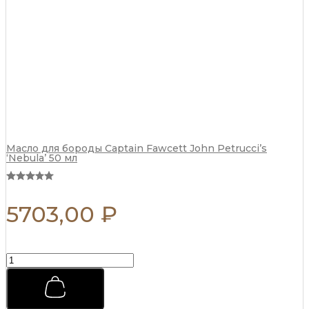
л
о
с
ь
о
н
п
о
с
л
е
б
Масло для бороды Captain Fawcett John Petrucci’s
‘Nebula’ 50 мл
р
и
т
ь
5703,00
₽
я
R
E
B
E
П
L
р
B
е
A
м
R
и