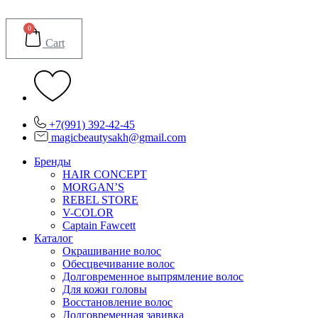
Перейти
к
0
содержимому
Cart
+7(991) 392-42-45
magicbeautysakh@gmail.com
Бренды
HAIR CONCEPT
MORGAN’S
REBEL STORE
V-COLOR
Captain Fawcett
Каталог
Окрашивание волос
Обесцвечивание волос
Долговременное выпрямление волос
Для кожи головы
Восстановление волос
Долговременная завивка