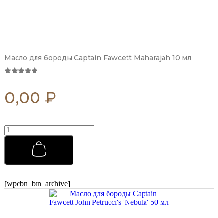
Масло для бороды Captain Fawcett Maharajah 10 мл
0,00
₽
П
р
е
м
и
а
л
[wpcbn_btn_archive]
ь
н
ы
й