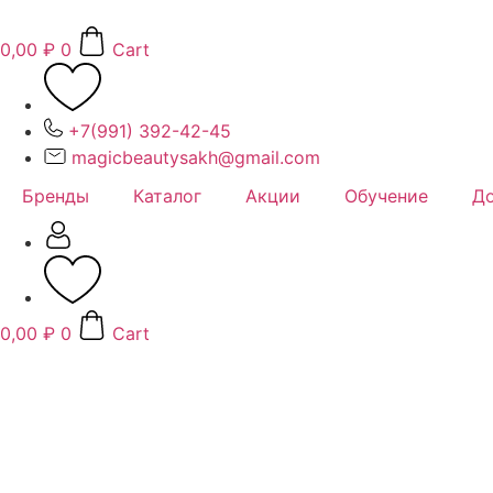
Перейти
к
0,00
₽
0
Cart
содержимому
+7(991) 392-42-45
magicbeautysakh@gmail.com
Бренды
Каталог
Акции
Обучение
До
0,00
₽
0
Cart