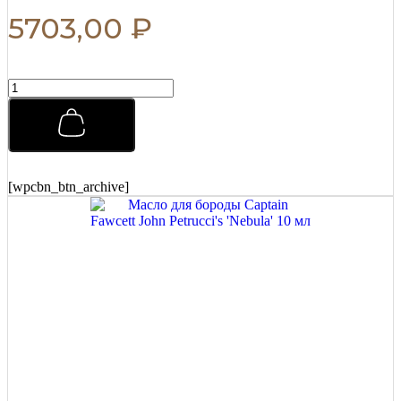
5703,00
₽
Воск
для
усов
Captain
Fawcett
John
Petrucci's
[wpcbn_btn_archive]
'Nebula'
15
мл
quantity