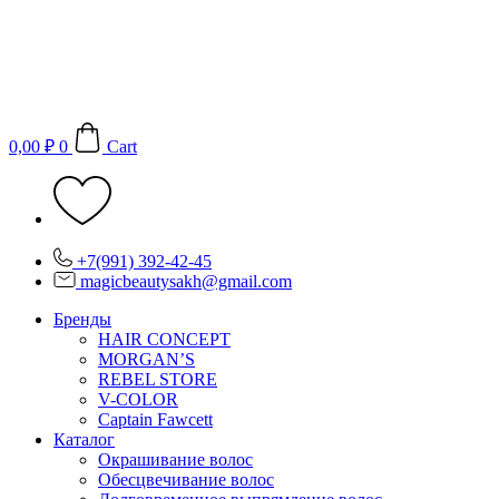
Перейти
к
содержимому
0,00
₽
0
Cart
+7(991) 392-42-45
magicbeautysakh@gmail.com
Бренды
HAIR CONCEPT
MORGAN’S
REBEL STORE
V-COLOR
Captain Fawcett
Каталог
Окрашивание волос
Обесцвечивание волос