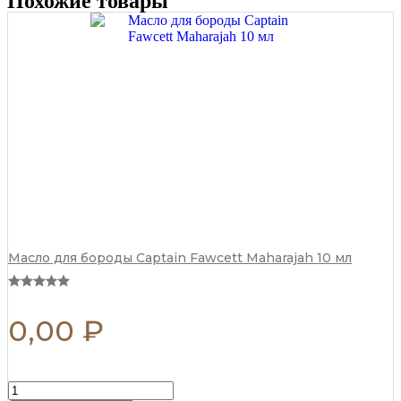
Похожие товары
15
мл
quantity
Масло для бороды Captain Fawcett Maharajah 10 мл
0,00
₽
Воск