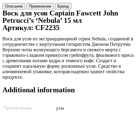
Описание
Применение
Бренд
Воск для усов Captain Fawcett John
Petrucci’s ‘Nebula’ 15 мл
Артикул: CF2235
Воск для усов из экстраординарной серии Nebula, созданной в
сотрудничестве с виртуозным гитаристом Джоном Петруччи.
Верхние ноты волнующего бергамота и свежего мирта с
горьковато-сладким привкусом грейпфрута, фиалкового ириса
с древесными нотами кедра и темного кофе. Создаст и
сохранит идеальную форму роскошных усов. Средство в
алюминиевой упаковке, которая надежно хранит свойства
продукта.
Additional information
Применение
усы