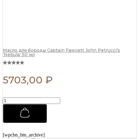
Масло для бороды Captain Fawcett John Petrucci’s
‘Nebula’ 50 мл
5703,00
₽
Воск
для
усов
Captain
Fawcett
John
Petrucci's
[wpcbn_btn_archive]
'Nebula'