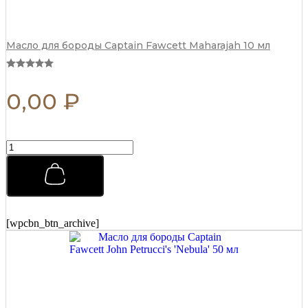
Масло для бороды Captain Fawcett Maharajah 10 мл
0,00
₽
Воск
для
усов
Captain
Fawcett
John
Petrucci's
[wpcbn_btn_archive]
'Nebula'
15
мл
quantity