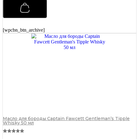
для
усов
Captain
Fawcett
John
Petrucci's
[wpcbn_btn_archive]
'Nebula'
15
мл
quantity
Масло для бороды Captain Fawcett Gentleman’s Tipple
Whisky 50 мл