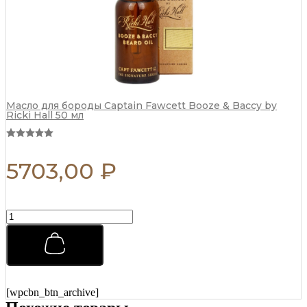
Масло для бороды Captain Fawcett Booze & Baccy by
Ricki Hall 50 мл
5703,00
₽
Воск
для
усов
Captain
Fawcett
John
Petrucci's
[wpcbn_btn_archive]
'Nebula'