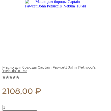
15
мл
quantity
Масло для бороды Captain Fawcett John Petrucci’s
‘Nebula’ 10 мл
2108,00
₽
Воск