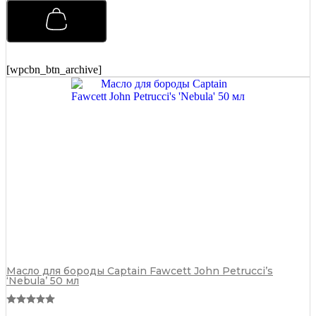
для
усов
Captain
Fawcett
John
Petrucci's
[wpcbn_btn_archive]
'Nebula'
15
мл
quantity
Масло для бороды Captain Fawcett John Petrucci’s
‘Nebula’ 50 мл