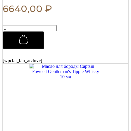
6640,00
₽
Воск
для
усов
Captain
Fawcett
John
Petrucci's
[wpcbn_btn_archive]
'Nebula'
15
мл
quantity