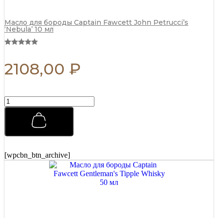
Масло для бороды Captain Fawcett John Petrucci’s
‘Nebula’ 10 мл
2108,00
₽
Воск
для
усов
Captain
Fawcett
John
Petrucci's
[wpcbn_btn_archive]
'Nebula'
15
мл
quantity