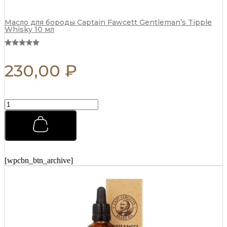
Масло для бороды Captain Fawcett Gentleman’s Tipple
Whisky 10 мл
230,00
₽
Воск
для
усов
Captain
Fawcett
John
Petrucci's
[wpcbn_btn_archive]
'Nebula'
15
мл
quantity