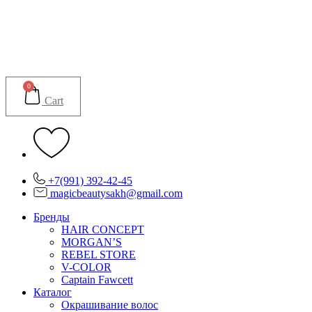
Перейти
к
содержимому
0
Cart
+7(991) 392-42-45
magicbeautysakh@gmail.com
Бренды
HAIR CONCEPT
MORGAN’S
REBEL STORE
V-COLOR
Captain Fawcett
Каталог
Окрашивание волос