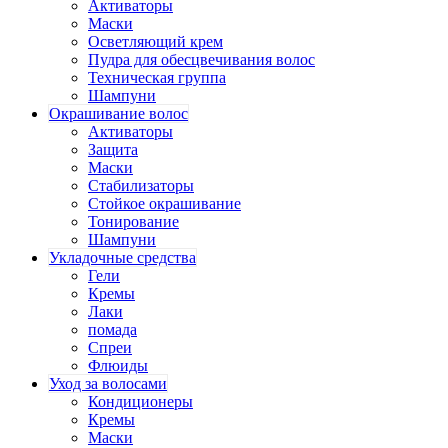
Активаторы
Маски
Осветляющий крем
Пудра для обесцвечивания волос
Техническая группа
Шампуни
Окрашивание волос
Активаторы
Защита
Маски
Стабилизаторы
Стойкое окрашивание
Тонирование
Шампуни
Укладочные средства
Гели
Кремы
Лаки
помада
Спреи
Флюиды
Уход за волосами
Кондиционеры
Кремы
Маски