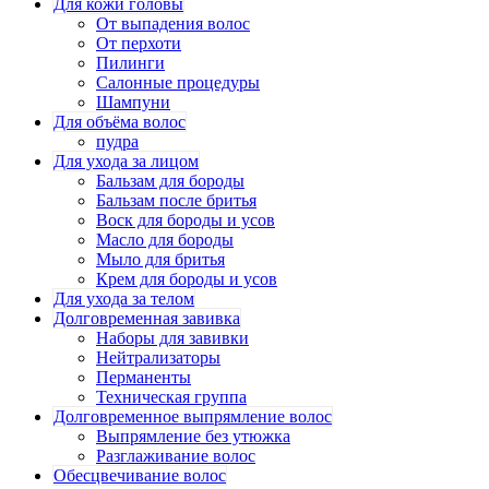
Для кожи головы
От выпадения волос
От перхоти
Пилинги
Салонные процедуры
Шампуни
Для объёма волос
пудра
Для ухода за лицом
Бальзам для бороды
Бальзам после бритья
Воск для бороды и усов
Масло для бороды
Мыло для бритья
Крем для бороды и усов
Для ухода за телом
Долговременная завивка
Наборы для завивки
Нейтрализаторы
Перманенты
Техническая группа
Долговременное выпрямление волос
Выпрямление без утюжка
Разглаживание волос
Обесцвечивание волос