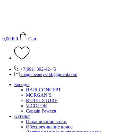
Перейти
к
содержимому
0,00
₽
0
Cart
+7(991) 392-42-45
magicbeautysakh@gmail.com
Бренды
HAIR CONCEPT
MORGAN’S
REBEL STORE
V-COLOR
Captain Fawcett
Каталог
Окрашивание волос
Обесцвечивание волос