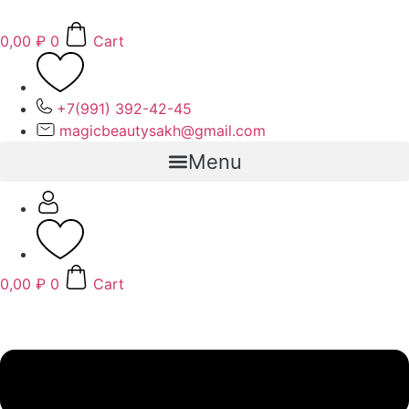
Перейти
к
0,00
₽
0
Cart
содержимому
+7(991) 392-42-45
magicbeautysakh@gmail.com
Menu
0,00
₽
0
Cart